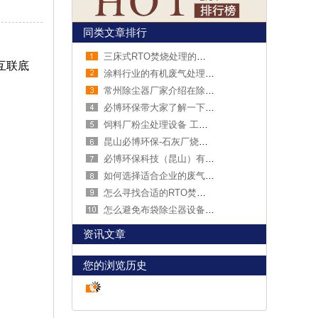
同类文章排行
三床式RTO焚烧处理的流程分析
互联底
涂料行业的有机废气处理：催化燃烧设备
常州除尘器厂家介绍在除尘改造中防爆除尘器的运行要求
必博环保带大家了解一下什么是湿电除尘器
饲料厂粉尘处理设备 工业用脉冲布袋除尘器厂家
昆山必博环保-石灰厂烧结粉尘处理
必博环保科技（昆山）有限公司-养殖场废气处理方法
如何选择适合企业的废气处理厂家
怎么寻找合适的RTO焚烧炉设备厂家
怎么避免布袋除尘器设备的使用寿命缩短
资讯文章
您的浏览历史