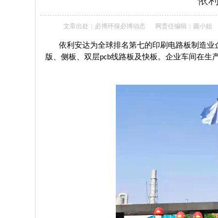
依利
文章出处：必博环保必博动态
网责任编辑：颜小姐
依利安达为全球排名第七的印刷电路板制造业
版、侧板、双层
线路板及快板。企业车间在生
pcb