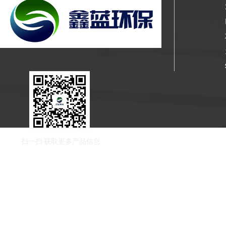
扫一扫
获取更多产品信息