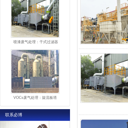
 喷漆废气处理：干式过滤器
+冷凝器+活性炭吸附
VOCs废气处理：旋流板塔
+活性炭吸附
联系必博