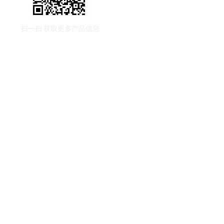
扫一扫
获取更多产品信息