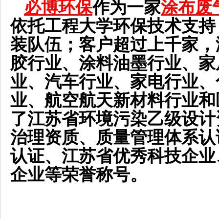
必博环保
作为一家
涂布废
依托工程大学环保技术支持
装队伍；客户超过上千家，
胶行业、涂料油墨行业、家
业、汽车行业、家电行业、
业、航空航天新材料行业和
了江苏省环境污染乙级设计
治理资质、质量管理体系认
认证、江苏省优秀科技企业
企业等荣誉称号。