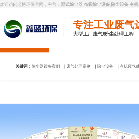
欢迎访问必博环保官网，主营：
湿式除尘器
,
布袋除尘设备
,
除尘设备
,
有机
专注工业废气
大型工厂废气/粉尘处理工程
必博首页
废气处理设备
除尘设备
有机
关键词：
除尘器设备案例
|
废气处理案例
|
除尘设备
|
有机废气