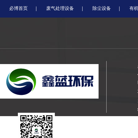
必博首页
废气处理设备
除尘设备
有