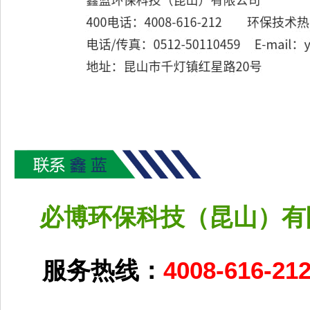
必博环保科技（昆山）有
服务热线：
4008-616-21