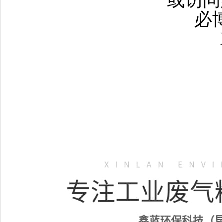
或访问
必