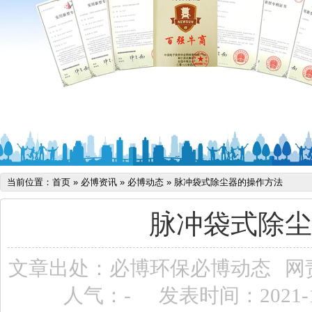
当前位置：
首页
»
必博资讯
»
必博动态
»
脉冲袋式除尘器的操作方法
脉冲袋式除尘
文章出处：必博环保必博动态
网
人气：
-
发表时间：2021-11