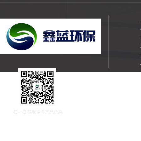
扫一扫
获取更多产品信息