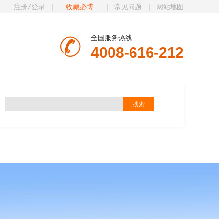
注册
/
登录
|
收藏必博
|
常见问题
|
网站地图
全国服务热线
4008-616-212
见证
必博动态
联系必博