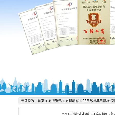
当前位置：
首页
»
必博资讯
»
必博动态
»
22日苏州单日新增-