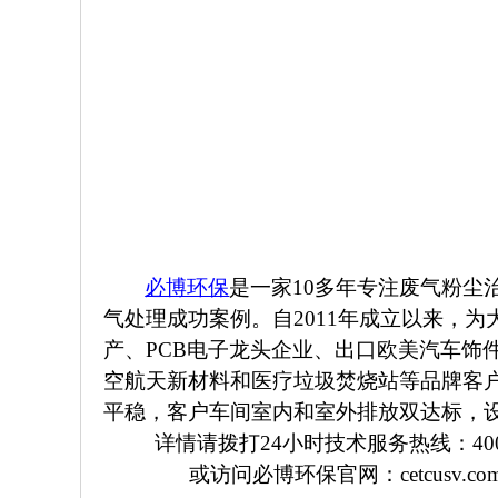
必博环保
是一家
10多年专注废气粉
气处理成功案例。自
2011
年成立以来，为
产、
PCB
电子龙头企业、出口欧美汽车饰件厂
空航天新材料和医疗垃圾焚烧站等品牌客
平稳，客户车间室内和室外排放双达标，设备性价
详情请拨打
24
小时技术服务热线：
40
或访问必博环保官网：
cetcusv.co