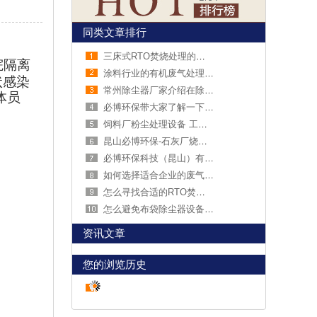
同类文章排行
三床式RTO焚烧处理的流程分析
院隔离
涂料行业的有机废气处理：催化燃烧设备
状感染
常州除尘器厂家介绍在除尘改造中防爆除尘器的运行要求
体员
必博环保带大家了解一下什么是湿电除尘器
饲料厂粉尘处理设备 工业用脉冲布袋除尘器厂家
昆山必博环保-石灰厂烧结粉尘处理
必博环保科技（昆山）有限公司-养殖场废气处理方法
如何选择适合企业的废气处理厂家
怎么寻找合适的RTO焚烧炉设备厂家
怎么避免布袋除尘器设备的使用寿命缩短
资讯文章
您的浏览历史