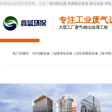
欢迎访问必博环保官网，主营：
湿式除尘器
,
布袋除尘设备
,
除尘设备
,
有机
专注工业废气
大型工厂废气/粉尘处理工程
必博首页
废气处理设备
除尘设备
有机
热门关键词：
UV光解设备
|
油烟净化设备
|
活性炭吸附设备
|
脉冲除