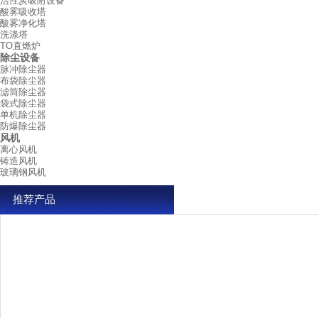
活性炭吸附设备
酸雾吸收塔
酸雾净化塔
洗涤塔
TO直燃炉
除尘设备
脉冲除尘器
布袋除尘器
滤筒除尘器
袋式除尘器
单机除尘器
防爆除尘器
风机
离心风机
铸造风机
玻璃钢风机
推荐产品