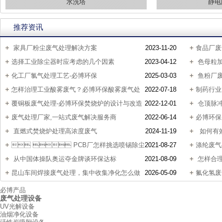
水洗塔
静电
推荐资讯
 家具厂粉尘废气处理解决方案
2023-11-20
食品厂废气
选择工业除尘器时应考虑的几个因素
2023-04-12
何治理
 
化工厂氯气处理工艺-必博环保
2025-03-03
推荐

怎样治理工业酸雾废气？必博环保酸雾废气处
2022-07-18
制药行业
理方案
覆铜板废气处理-必博环保焚烧炉的设计与改造
2022-12-01

废气处理厂家,一站式废气解决服务商
2022-06-14
必博
 直燃式焚烧炉处理高浓度废气
2024-11-19
设备组合优
 
  PCB厂怎样挑选喷锡除尘
2021-08-27
涤纶废气处理方法-
设备
 从中国体操队奥运夺金牌谈环保达标
2021-08-09

昆山车间焊接废气处理，集中收集净化怎么做
2026-05-09
氟化氢废气
｜必博环保
方案
必博产品
废气处理设备
UV光解设备
油烟净化设备