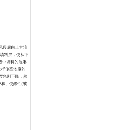
入进风段后向上方流
级填料层，使从下
级中填料的湿淋
这样使高浓度的
度急剧下降，然
和、使酸性(或