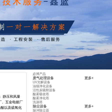
必博产品
废气处理设备
更多+
UV光解设备
油烟净化设备
活性炭吸附设备
酸雾吸收塔
； 静压和风量
酸雾净化塔
厂、五金电镀厂
洗涤塔
除尘设备
更多+
铬酸以及硫氧化
脉冲除尘器