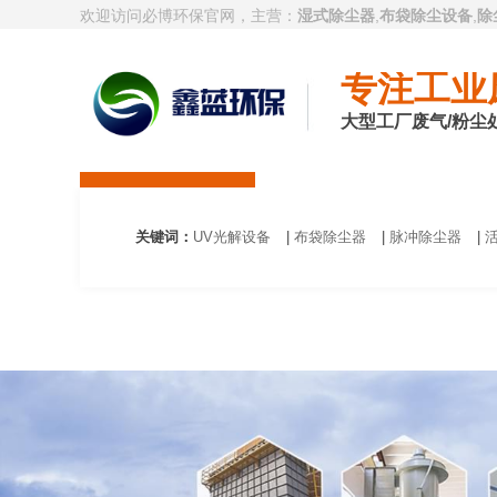
欢迎访问必博环保官网，主营：
湿式除尘器
,
布袋除尘设备
,
除
专注工业
大型工厂废气/粉尘
必博首页
废气处理设备
除尘设备
关键词：
UV光解设备
|
布袋除尘器
|
脉冲除尘器
|