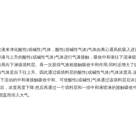
液)作为吸收液来净化酸性(或碱性)气体，酸性(或碱性气体)气体由离心通风机吸
液与上升的酸性(或碱性气体)气体进行气液接触，吸收中和液往下湿淋
和液再向下淋级填料层。再一次获得气液相接触吸收中和作用;同时还增大了
)气体是自下往上升。因此通过级填料层的酸性(或碱性气体)气体浓度高.
向下流动的中和液接触吸收中和、可使酸性(或碱性)气体通过该填料层后浓
和后，浓度再度下降;然后再通过一个填料层和一排中和液喷淋的接触吸收中
帽盖而排入大气。