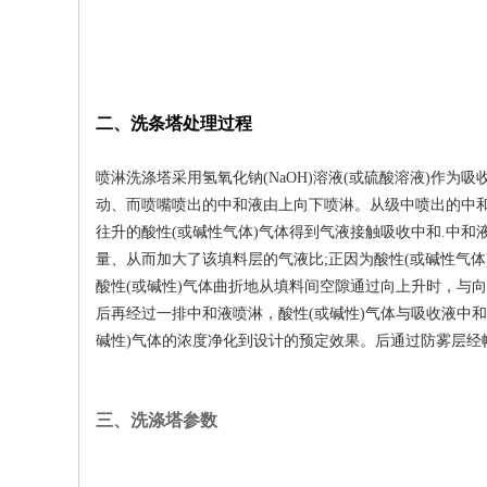
二、洗条塔处理过程
喷淋洗涤塔采用氢氧化钠(NaOH)溶液(或硫酸溶
动、而喷嘴喷出的中和液由上向下喷淋。从级中喷出的中和
往升的酸性(或碱性气体)气体得到气液接触吸收中和.中
量、从而加大了该填料层的气液比;正因为酸性(或碱性气体
酸性(或碱性)气体曲折地从填料间空隙通过向上升时，与
后再经过一排中和液喷淋，酸性(或碱性)气体与吸收液中
碱性)气体的浓度净化到设计的预定效果。后通过防雾层经
三、洗涤塔参数