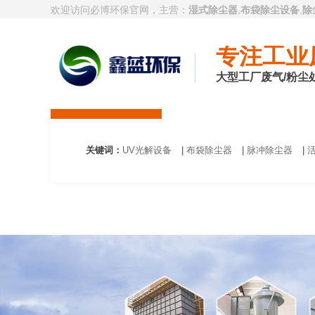
欢迎访问必博环保官网，主营：
湿式除尘器
,
布袋除尘设备
,
除
专注工业
大型工厂废气/粉尘
必博首页
废气处理设备
除尘设备
关键词：
UV光解设备
|
布袋除尘器
|
脉冲除尘器
|