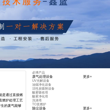
必博产品
废气处理设备
更多+
UV光解设备
油烟净化设备
活性炭吸附设备
酸雾吸收塔
能是通过直接燃
酸雾净化塔
直燃炉处理工艺
洗涤塔
TO直燃炉
产生的废气能够
除尘设备
更多+