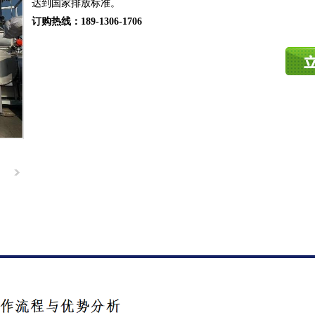
达到国家排放标准。
订购热线：
189-1306-1706