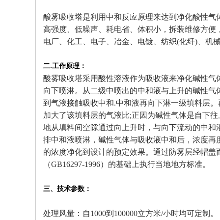
酸雾吸收塔
是利用中和反应原理来达到净化酸性气体
高强度、低噪声、耗电省、体积小，拆装维修方便，轻
电厂、化工、电子、冶金、电镀、纺织(化纤)
二.工作原理：
酸雾吸收塔
采用酸性溶液作为吸收液来净化碱性气
向下喷淋。从二级中喷出的中和液与上升的碱性气
到气液接触吸收中和.中和液再向下淋一级填料层。
加大了该填料层的气液比;正因为碱性气体是自下往
地从填料间空隙通过向上升时，与向下流动的中和
排中和液喷淋，碱性气体与吸收液中和后，浓度再
的浓度净化到设计的预定效果。通过防雾层经帽盖而排入
（GB16297-1996）的基础上执行当地地方标准。
三、技术参数：
处理风量：自1000到100000立方米/小时均可定制。