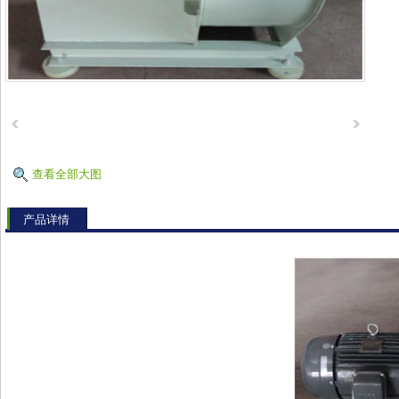
查看全部大图
产品详情