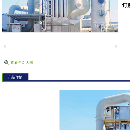
订
查看全部大图
产品详情