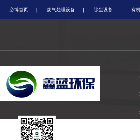
必博首页
废气处理设备
除尘设备
有