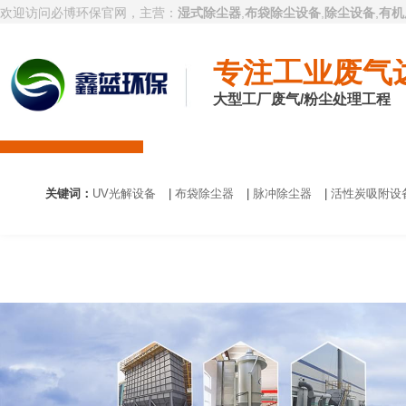
欢迎访问必博环保官网，主营：
湿式除尘器
,
布袋除尘设备
,
除尘设备
,
有机
专注工业废气
大型工厂废气/粉尘处理工程
必博首页
废气处理设备
除尘设备
有机
关键词：
UV光解设备
|
布袋除尘器
|
脉冲除尘器
|
活性炭吸附设