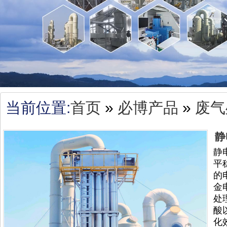
当前位置:
首页
»
必博产品
»
废气
静
静
平
的
金
处
酸
化