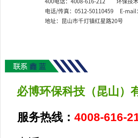
必博环保科技（昆山）
服务热线：
4008-616-2