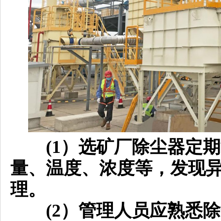
(1
）
选矿厂除尘器定期
量、温度、浓度等，发现
理。
(2
）
管理人员应熟悉除