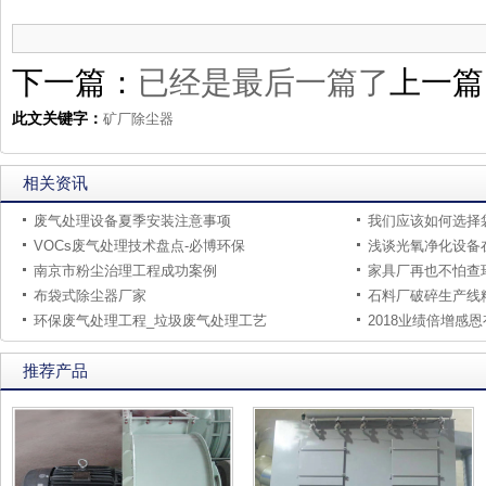
下一篇：
已经是最后一篇了
上一篇
此文关键字：
矿厂除尘器
相关资讯
废气处理设备夏季安装注意事项
我们应该如何选择
VOCs废气处理技术盘点-必博环保
浅谈光氧净化设备
南京市粉尘治理工程成功案例
布袋式除尘器厂家
石料厂破碎生产线
环保废气处理工程_垃圾废气处理工艺
推荐产品