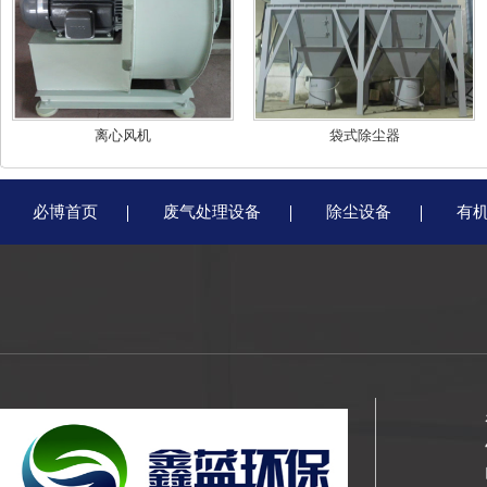
离心风机
袋式除尘器
必博首页
废气处理设备
除尘设备
有