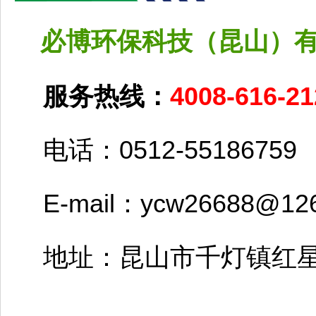
必博环保科技（昆山）
服务热线：
4008-616-21
电话：0512-55186759
E-mail：ycw26688@126
地址：昆山市千灯镇红星