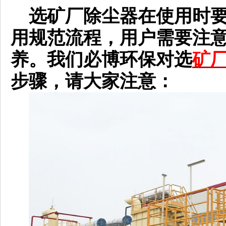
选矿厂除尘器在使用时
用规范流程，用户需要注
养。我们
必博环保
对选
矿
步骤，请大家注意：