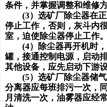
条件，并掌握调整和维修
(3
）
选矿厂除尘器在正
停止工作，否则
室，迫使除尘器停止工作
(4
）
除尘器再开机时，
罐，接通控制电源，启动
其他
设备，应先启动下游
(5
）
选矿厂除尘器储气
分离器应每班排污一次，
月清洗一次，油雾器应经