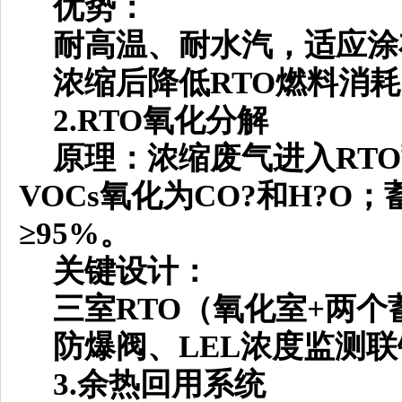
优势：
耐高温、耐水汽，适应涂
浓缩后降低
RTO燃料消
2.RTO氧化分解
原理：浓缩废气进入
RT
VOCs氧化为CO?和H?
≥95%。
关键设计：
三室
RTO（氧化室+两
防爆阀、
LEL浓度监测
3.余热回用系统