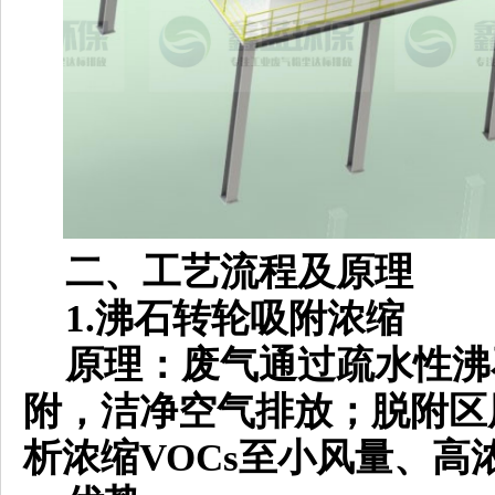
二、工艺流程及原理
1.沸石转轮吸附浓缩
原理：废气通过疏水性沸
附，洁净空气排放；脱附区用高
析浓缩VOCs至小风量、高浓